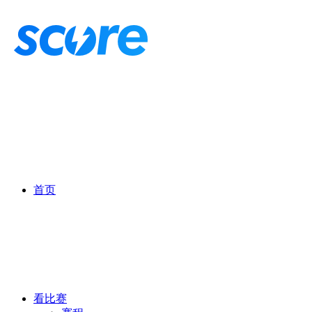
首页
看比赛