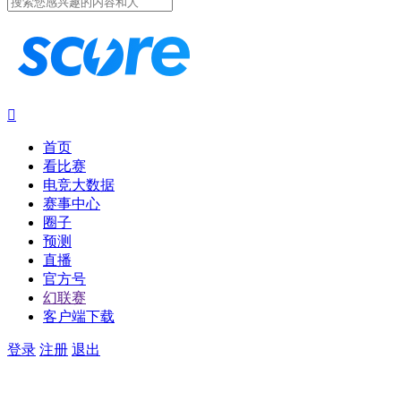

首页
看比赛
电竞大数据
赛事中心
圈子
预测
直播
官方号
幻联赛
客户端下载
登录
注册
退出