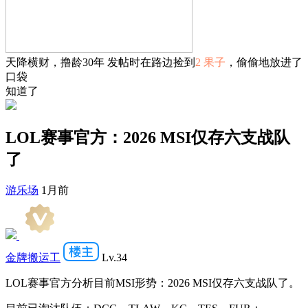
天降横财，撸龄30年 发帖时在路边捡到
2 果子
，偷偷地放进了
口袋
知道了
LOL赛事官方：2026 MSI仅存六支战队
了
游乐场
1月前
金牌搬运工
Lv.34
LOL赛事官方分析目前MSI形势：2026 MSI仅存六支战队了。